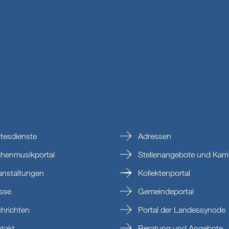
tesdienste
Adressen
chenmusikportal
Stellenangebote und Karri
anstaltungen
Kollektenportal
sse
Gemeindeportal
hrichten
Portal der Landessynode
takt
Beratung und Angebote