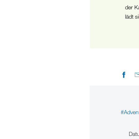
der K
lädt 
#Adven
Dat