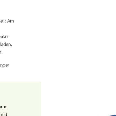
ee“: Am
siker
eladen,
n.
änger
same
 und