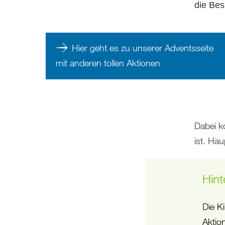
die Be
Hier geht es zu unserer Adventsseite
mit anderen tollen Aktionen
Dabei k
ist. Ha
Hint
Die K
Aktio