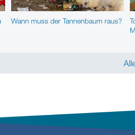
n
Wann muss der Tannenbaum raus?
T
M
All