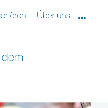
ehören
Über uns
f dem