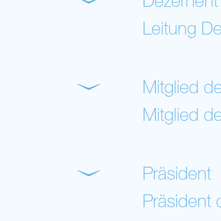
Dezernent
Leitung De
Mitglied d
Mitglied d
Präsident
Präsident