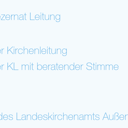
zernat Leitung
er Kirchenleitung
er KL mit beratender Stimme
 des Landeskirchenamts Außen