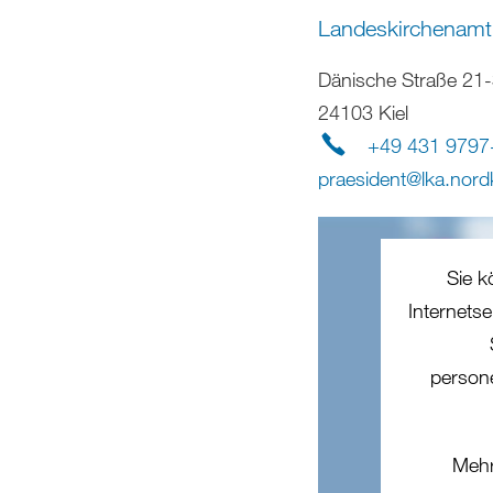
Landeskirchenamt
Dänische Straße 21
24103 Kiel
+49 431 9797
praesident
@
lka.nord
Sie k
Internets
person
Mehr