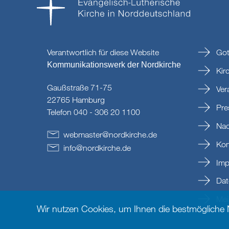
Verantwortlich für diese Website
Got
Kommunikationswerk der Nordkirche
Kir
Gaußstraße 71-75
Ver
22765 Hamburg
Pre
Telefon 040 - 306 20 1100
Nac
webmaster
@
nordkirche
.
de
Kon
info
@
nordkirche
.
de
Imp
Dat
Mein
Wir nutzen Cookies, um Ihnen die bestmögliche