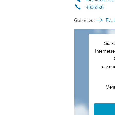
4806596
Gehört zu:
Ev.-
Sie k
Internets
person
Mehr