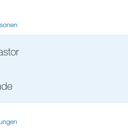
rsonen
astor
nde
tungen