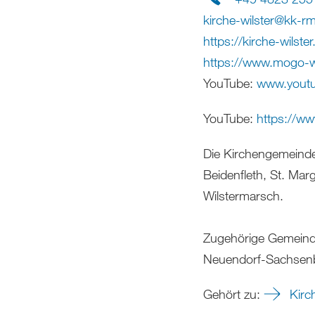
kirche-wilster
@
kk-r
https://kirche-wilster
https://www.mogo-wi
YouTube:
www.yout
YouTube:
https://w
Die Kirchengemeinde
Beidenfleth, St. Mar
Wilstermarsch.
Zugehörige Gemeinde
Neuendorf-Sachsenba
Gehört zu:
Kirc