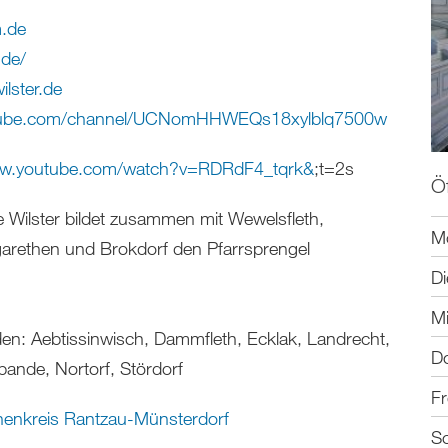
m
.
de
.de/
lster.de
ube.com/channel/UCNomHHWEQs18xylblq7500w
ww.youtube.com/watch?v=RDRdF4_tqrk&
;t=2s
Ö
 Wilster bildet zusammen mit Wewelsfleth,
M
garethen und Brokdorf den Pfarrsprengel
Di
M
n: Aebtissinwisch, Dammfleth, Ecklak, Landrecht,
D
nde, Nortorf, Stördorf
Fr
henkreis Rantzau-Münsterdorf
S