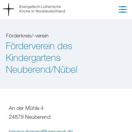
Förderkreis/-verein
Förderverein des
Kindergartens
Neuberend/Nübel
An der Mühle 4
24879 Neuberend
kiganeuberend
@
versanet
.
de