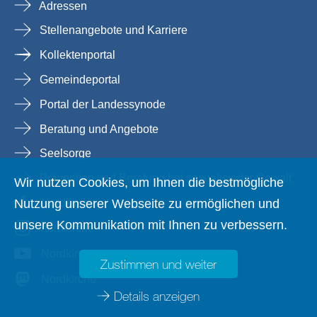
Adressen
Stellenangebote und Karriere
Kollektenportal
Gemeindeportal
Portal der Landessynode
Beratung und Angebote
Seelsorge
Prävention und Beratung bei sexualisierter Gewalt
Wir nutzen Cookies, um Ihnen die bestmögliche
Nordkirche
Nutzung unserer Webseite zu ermöglichen und
unsere Kommunikation mit Ihnen zu verbessern.
nordkirche
Nordkirche
Zustimmen und weiter
Nordkirche
Details anzeigen