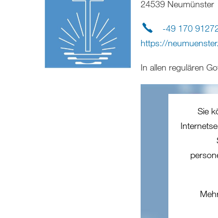
24539 Neumünster
-49 170 9127
https://neumuenster
In allen regulären G
Sie k
Internets
person
Mehr