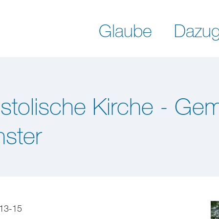
Glaube
Dazug
tolische Kirche - Ge
ster
 13-15