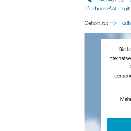
pfarrbuero
@
st-birgit
Gehört zu:
Kath.
Sie k
Internets
person
Mehr