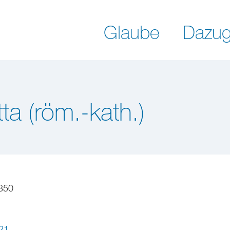
Glaube
Dazug
tta (röm.-kath.)
350
21