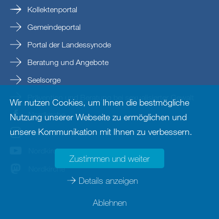
Kollektenportal
Gemeindeportal
Portal der Landessynode
Beratung und Angebote
Seelsorge
Prävention und Beratung bei sexualisierter Gewalt
Wir nutzen Cookies, um Ihnen die bestmögliche
Nordkirche
Nutzung unserer Webseite zu ermöglichen und
unsere Kommunikation mit Ihnen zu verbessern.
nordkirche
Nordkirche
Zustimmen und weiter
Nordkirche
Details anzeigen
Ablehnen