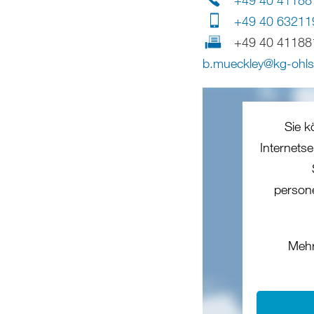
+49 40 63211
+49 40 41188
b.mueckley
@
kg-ohls
Sie k
Internets
person
Mehr