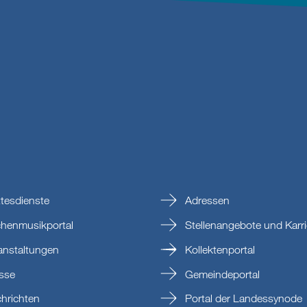
tesdienste
Adressen
chenmusikportal
Stellenangebote und Karri
anstaltungen
Kollektenportal
sse
Gemeindeportal
hrichten
Portal der Landessynode