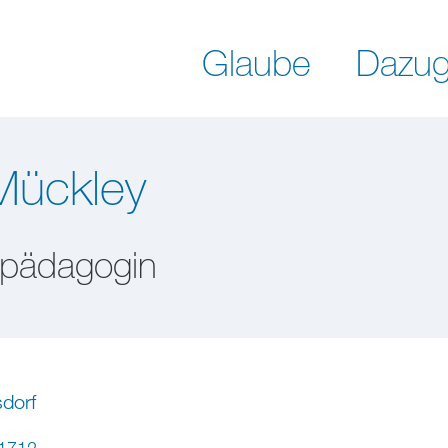
Glaube
Dazug
Mückley
pädagogin
sdorf
1712