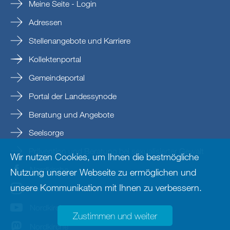
Meine Seite - Login
Adressen
Stellenangebote und Karriere
Kollektenportal
Gemeindeportal
Portal der Landessynode
Beratung und Angebote
Seelsorge
Prävention und Beratung bei sexualisierter Gewalt
Wir nutzen Cookies, um Ihnen die bestmögliche
Nordkirche
Nutzung unserer Webseite zu ermöglichen und
unsere Kommunikation mit Ihnen zu verbessern.
nordkirche
Nordkirche
Zustimmen und weiter
Nordkirche