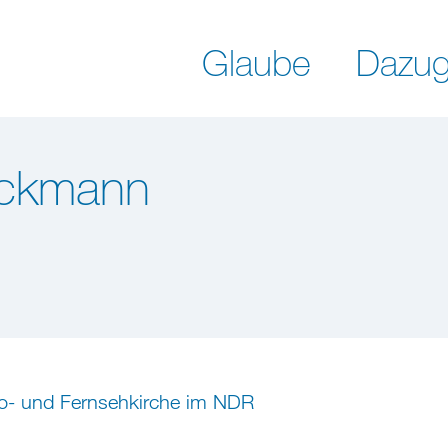
Glaube
Dazug
eckmann
io- und Fernsehkirche im NDR