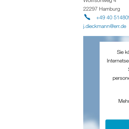
22297 Hamburg
+49 40 51480
j.dieckmann
@
err
.
de
Sie k
Internets
person
Mehr