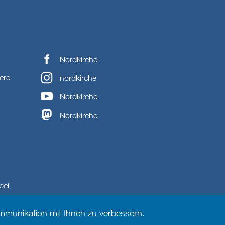
Nordkirche
ere
nordkirche
Nordkirche
Nordkirche
bei
munikation mit Ihnen zu verbessern.