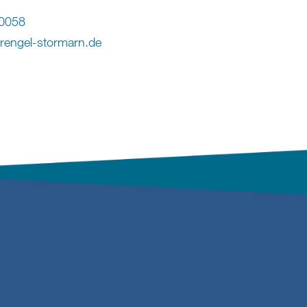
0058
prengel-stormarn
.
de