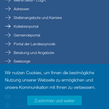
Meine Seite - Login
Adressen
Stellenangebote und Karriere
Kollektenportal
Gemeindeportal
Portal der Landessynode
Beratung und Angebote
Seelsorge
Prävention und Beratung bei sexualisierter Gewalt
Wir nutzen Cookies, um Ihnen die bestmögliche
Nordkirche
Nutzung unserer Webseite zu ermöglichen und
unsere Kommunikation mit Ihnen zu verbessern.
nordkirche
Nordkirche
Zustimmen und weiter
Nordkirche