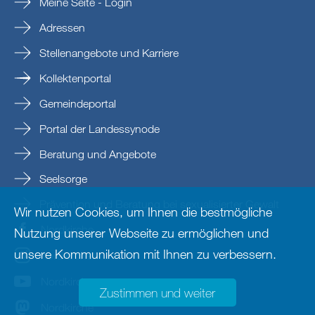
Meine Seite - Login
Adressen
Stellenangebote und Karriere
Kollektenportal
Gemeindeportal
Portal der Landessynode
Beratung und Angebote
Seelsorge
Prävention und Beratung bei sexualisierter Gewalt
Wir nutzen Cookies, um Ihnen die bestmögliche
Nordkirche
Nutzung unserer Webseite zu ermöglichen und
unsere Kommunikation mit Ihnen zu verbessern.
nordkirche
Nordkirche
Zustimmen und weiter
Nordkirche