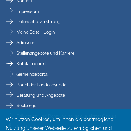
Kontakt
Impressum
Datenschutzerklärung
Meine Seite - Login
Adressen
Stellenangebote und Karriere
Kollektenportal
Gemeindeportal
Portal der Landessynode
Beratung und Angebote
Seelsorge
Prävention und Beratung bei sexualisierter Gewalt
Wir nutzen Cookies, um Ihnen die bestmögliche
Nordkirche
Nutzung unserer Webseite zu ermöglichen und