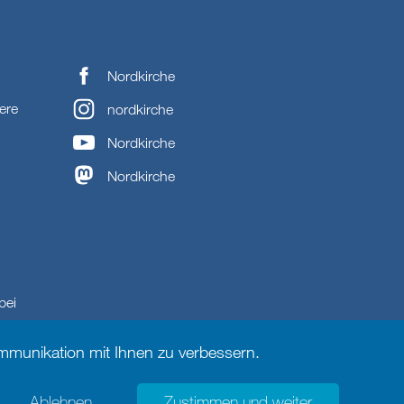
Nordkirche
ere
nordkirche
Nordkirche
Nordkirche
bei
munikation mit Ihnen zu verbessern.
Ablehnen
Zustimmen und weiter