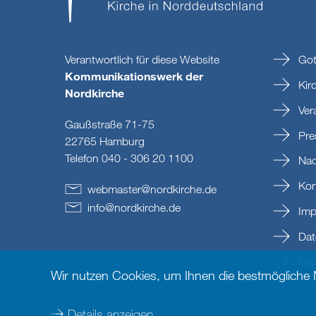
Verantwortlich für diese Website
Got
Kommunikationswerk der
Kir
Nordkirche
Ver
Gaußstraße 71-75
Pre
22765 Hamburg
Telefon 040 - 306 20 1100
Nac
Kon
webmaster
@
nordkirche
.
de
info
@
nordkirche
.
de
Imp
Dat
Mein
Wir nutzen Cookies, um Ihnen die bestmögliche
Details anzeigen