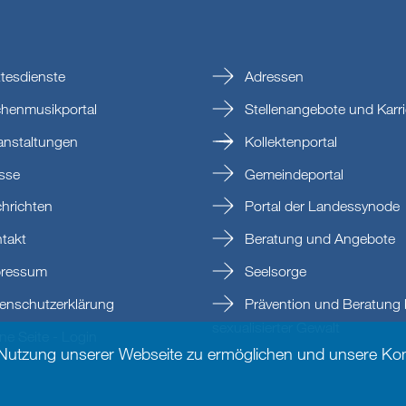
tesdienste
Adressen
chenmusikportal
Stellenangebote und Karri
anstaltungen
Kollektenportal
sse
Gemeindeportal
hrichten
Portal der Landessynode
takt
Beratung und Angebote
ressum
Seelsorge
enschutzerklärung
Prävention und Beratung 
sexualisierter Gewalt
e Seite - Login
 Nutzung unserer Webseite zu ermöglichen und unsere Kom