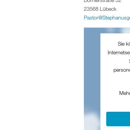
23568 Lübeck
Pastor
@
Stephanusg
Sie k
Internets
person
Mehr