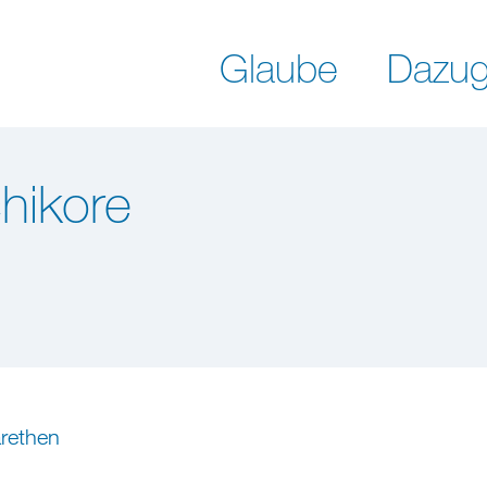
Glaube
Dazug
chikore
arethen