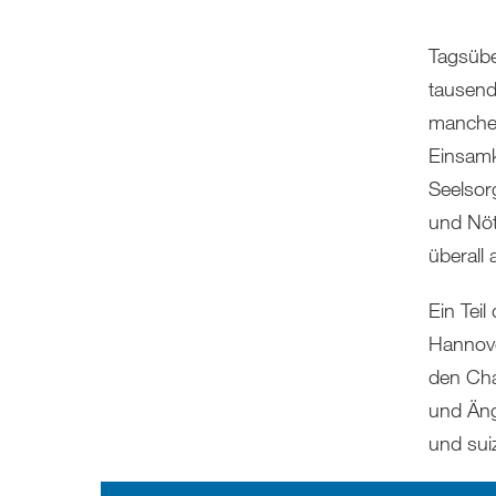
Tagsübe
tausend
manche 
Einsamk
Seelsor
und Nöt
überall 
Ein Teil
Hannove
den Cha
und Äng
und sui