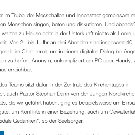
r im Trubel der Messehallen und Innenstadt gemeinsam m
en Menschen singen, beten und diskutieren. Und abends
warten zu Hause oder in der Unterkunft nichts als Leere 
eit. Von 21 bis 1 Uhr an drei Abenden sind insgesamt 40
gende im Chat bereit, um in einem digitalen Dialog bei Äng
en zu helfen. Anonym, unkompliziert am PC oder Handy, 
aus erreichbar.
 des Teams sitzt dafür in der Zentrale des Kirchentages in
r, auch Pastor Stephan Dann von der Jungen Nordkirche.
ts, die wir geführt haben, ging es beispielsweise um Eins
ste, um Konflikte in einer Beziehung, auch um Gewalterf
zidale Gedanken“, so der Seelsorger.