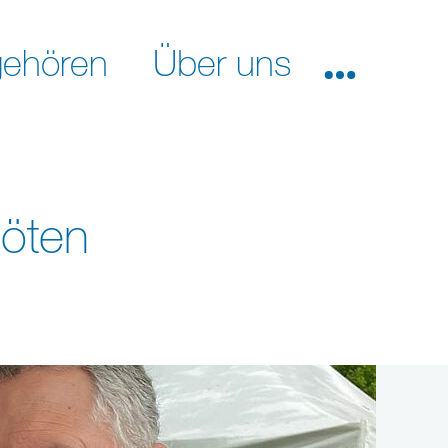
ehören
Über uns
Nöten