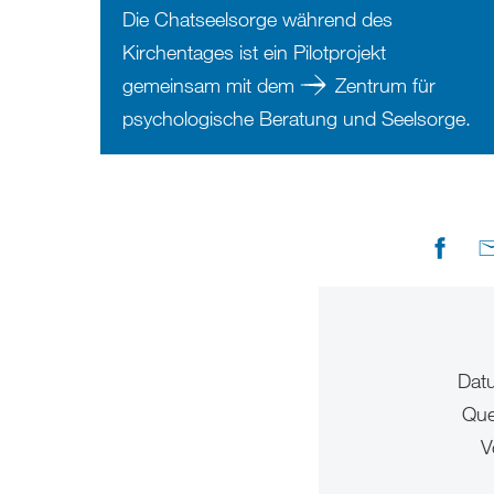
Die Chatseelsorge während des
Kirchentages ist ein Pilotprojekt
gemeinsam mit dem
Zentrum für
psychologische Beratung und Seelsorge
.
Dat
Que
V