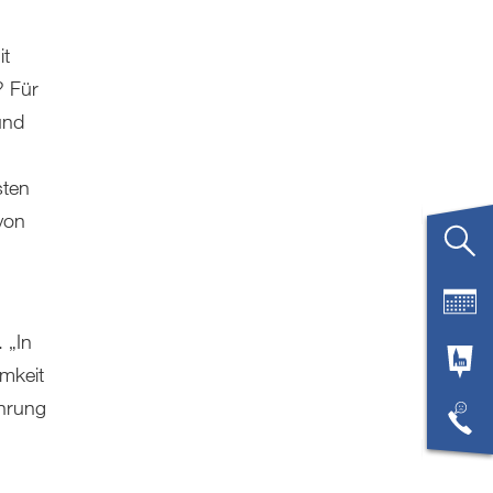
it
? Für
und
sten
von
 „In
amkeit
ahrung