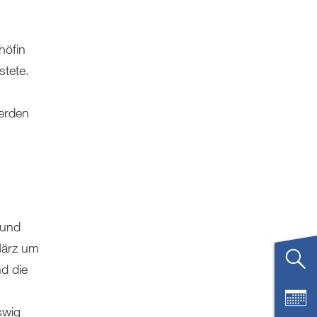
höfin
stete.
erden
.
 und
März um
nd die
swig