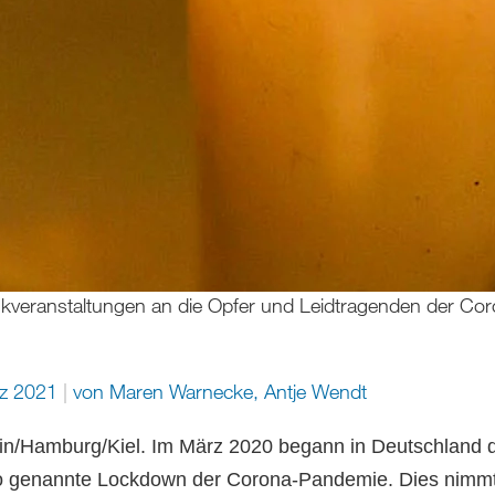
denkveranstaltungen an die Opfer und Leidtragenden der C
rz 2021
von
Maren Warnecke
,
Antje Wendt
n/Hamburg/Kiel. Im März 2020 begann in Deutschland 
so genannte Lockdown der Corona-Pandemie. Dies nimmt