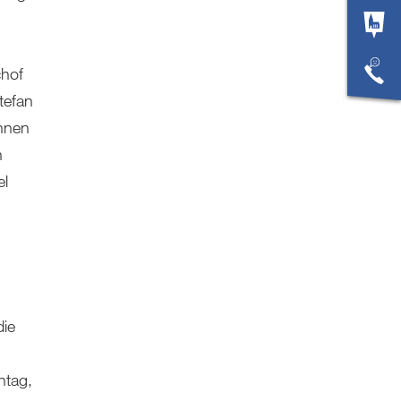
chof
tefan
innen
n
el
die
ntag,