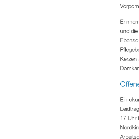
Vorpomm
Erinner
und die
Ebenso 
Pflegeb
Kerzen 
Domkant
Offene
Ein öku
Leidtra
17 Uhr i
Nordkir
Arbeits