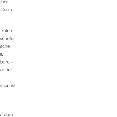
cher-
 Carola
tretern
schöfin
ische
),
burg –
er der
men ist
uf dem