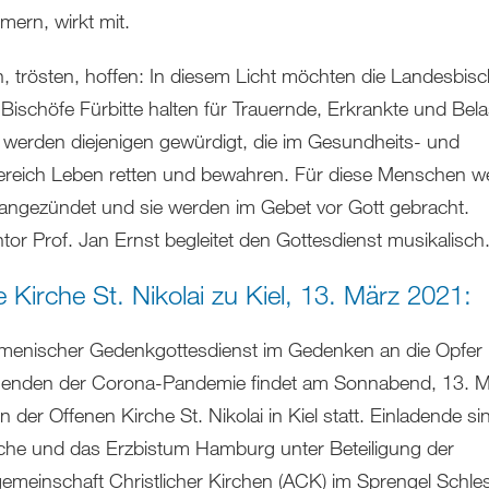
ern, wirkt mit.
n, trösten, hoffen: In diesem Licht möchten die Landesbisc
 Bischöfe Fürbitte halten für Trauernde, Erkrankte und Bela
werden diejenigen gewürdigt, die im Gesundheits- und
ereich Leben retten und bewahren. Für diese Menschen w
angezündet und sie werden im Gebet vor Gott gebracht.
or Prof. Jan Ernst begleitet den Gottesdienst musikalisch
 Kirche St. Nikolai zu Kiel, 13. März 2021:
menischer Gedenkgottesdienst im Gedenken an die Opfer
genden der Corona-Pandemie findet am Sonnabend, 13. 
n der Offenen Kirche St. Nikolai in Kiel statt. Einladende si
che und das Erzbistum Hamburg unter Beteiligung der
gemeinschaft Christlicher Kirchen (ACK) im Sprengel Schle