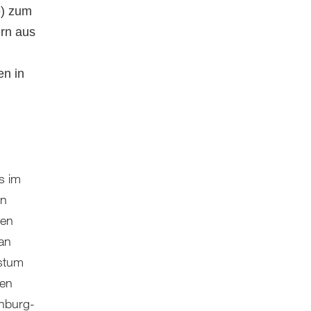
e) zum
ern aus
en in
s im
in
den
an
istum
hen
enburg-