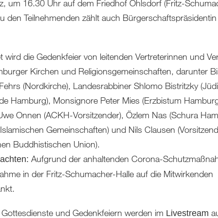
z, um 16.30 Uhr auf dem Friedhof Ohlsdorf (Fritz-Schuma
 Zu den Teilnehmenden zählt auch Bürgerschaftspräsidentin
t wird die Gedenkfeier von leitenden Vertreterinnen und Ver
burger Kirchen und Religionsgemeinschaften, darunter Bi
 Fehrs (Nordkirche), Landesrabbiner Shlomo Bistritzky (Jüd
e Hamburg), Monsignore Peter Mies (Erzbistum Hamburg
Uwe Onnen (ACKH-Vorsitzender), Özlem Nas (Schura Ham
 Islamischen Gemeinschaften) und Nils Clausen (Vorsitzend
en Buddhistischen Union).
Aufgrund der anhaltenden Corona-Schutzmaßnah
eachten:
lnahme in der Fritz-Schumacher-Halle auf die Mitwirkenden
nkt.
ei Gottesdienste und Gedenkfeiern werden im
a
Livestream