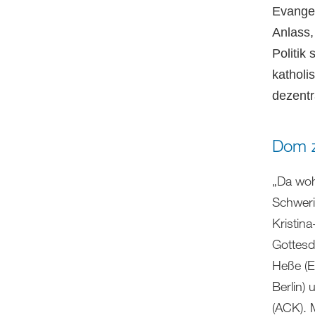
Evangel
Anlass,
Politik
katholi
dezentr
Dom z
„Da woh
Schweri
Kristin
Gottesd
Heße (E
Berlin) 
(ACK). 