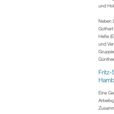
und Hol
Neben L
Gothart
Heße (E
und Ver
Gruppie
Günther
Fritz
Hambu
Eine Ge
Arbeits
Zusamme