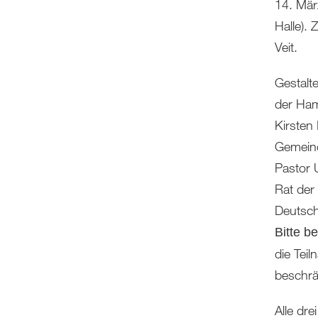
14. Mär
Halle).
Veit.
Gestalte
der Ham
Kirsten
Gemeind
Pastor 
Rat der
Deutsch
Bitte b
die Tei
beschrä
Alle dr