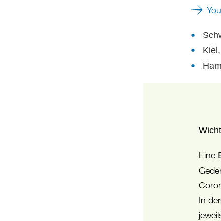
You
Schw
Kiel
Hamb
Wicht
Eine
Geden
Coron
In de
jewei