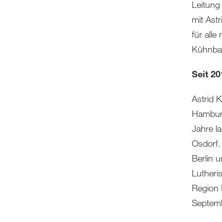
Leitung
mit Ast
für all
Kühnba
Seit 2
Astrid K
Hamburg
Jahre l
Osdorf.
Berlin u
Lutheri
Region 
Septem