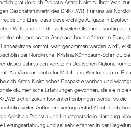
rzlich gratuliere ich Pröpstin Astrid Kleist zu ihrer Wahl zur
igen Geschäftsführerin des DNK/LWB. Für uns als Nordkirc
 Freude und Ehre, dass diese wichtige Aufgabe in Deutschl
schen Weltbund und der weltweiten Ökumene künftig von e
tionalen ökumenischen Gespräch hoch erfahrenen Frau, di
 Landeskirche kommt, wahrgenommen werden wird“, erklä
ischöfin der Nordkirche, Kristina Kühnbaum-Schmidt, die
r dieses Jahres den Vorsitz im Deutschen Nationalkomit
mt. Als Vizepräsidentin für Mittel- und Westeuropa im Rat
e sich Astrid Kleist hohen Respekt erworben und wichtig
tionale ökumenische Erfahrungen gewonnen, die sie in die A
/LWB sicher zukunftsorientiert einbringen werde, so die
ischöfin weiter. Außerdem verfüge Astrid Kleist durch ihre
rige Arbeit als Pröpstin und Hauptpastorin in Hamburg übe
e Leitungserfahrung und sei sehr erfahren in der Begleitu