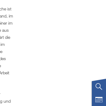
he ist
and, im
iner im
e aus
rt die
 im
ee
 des
e
rbeit
r
ng und