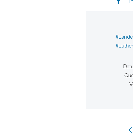
#Lande
#Luthe
Dat
Que
V