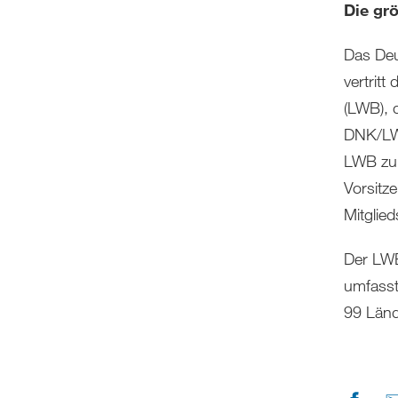
Die gr
Das Deu
vertritt
(LWB), 
DNK/LWB
LWB zu 
Vorsitz
Mitglied
Der LWB
umfasst
99 Länd