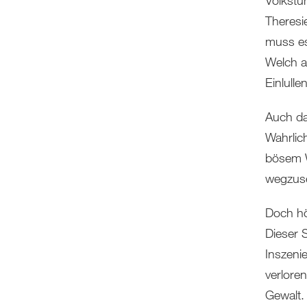
Volkstü
Theresi
muss es
Welch a
Einlullen
Auch da
Wahrlic
bösem Wi
wegzus
Doch hö
Dieser 
Inszeni
verlore
Gewalt.