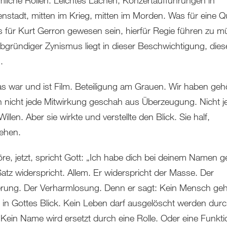
mliche Rollen. Leichtes Lachen, Konzertaufführungen in
enstadt, mitten im Krieg, mitten im Morden. Was für eine Q
 für Kurt Gerron gewesen sein, hierfür Regie führen zu m
bgründiger Zynismus liegt in dieser Beschwichtigung, die
.
s war und ist Film. Beteiligung am Grauen. Wir haben gehö
h nicht jede Mitwirkung geschah aus Überzeugung. Nicht j
llen. Aber sie wirkte und verstellte den Blick. Sie half,
ehen.
re, jetzt, spricht Gott: „Ich habe dich bei deinem Namen g
Satz widerspricht. Allem. Er widerspricht der Masse. Der
erung. Der Verharmlosung. Denn er sagt: Kein Mensch geh
n in Gottes Blick. Kein Leben darf ausgelöscht werden dur
 Kein Name wird ersetzt durch eine Rolle. Oder eine Funkti