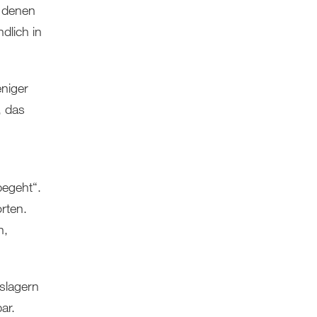
n denen
dlich in
niger
, das
begeht“.
rten.
n,
nslagern
ar.