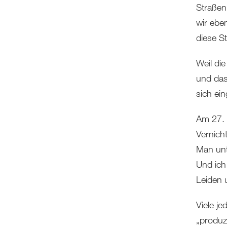
Straßen
wir ebe
diese S
Weil di
und das
sich ein
Am 27. 
Vernich
Man unt
Und ich
Leiden 
Viele j
„produzi