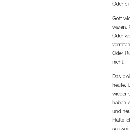
Oder ein
Gott wi
waren. O
Oder wei
verrate
Oder Ru
nicht.
Das blei
heute. 
wieder 
haben w
und heu
Hätte i
schweig