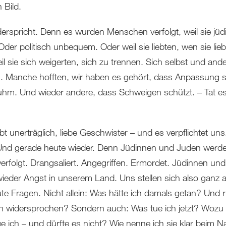
 Bild.
derspricht. Denn es wurden Menschen verfolgt, weil sie jüd
der politisch unbequem. Oder weil sie liebten, wen sie lieb
l sie sich weigerten, sich zu trennen. Sich selbst und and
n. Manche hofften, wir haben es gehört, dass Anpassung s
hm. Und wieder andere, dass Schweigen schützt. – Tat es
bt unerträglich, liebe Geschwister – und es verpflichtet un
Und gerade heute wieder. Denn Jüdinnen und Juden werd
verfolgt. Drangsaliert. Angegriffen. Ermordet. Jüdinnen un
ieder Angst in unserem Land. Uns stellen sich also ganz a
te Fragen. Nicht allein: Was hätte ich damals getan? Und ri
ch widersprochen? Sondern auch: Was tue ich jetzt? Wozu
e ich – und dürfte es nicht? Wie nenne ich sie klar beim 