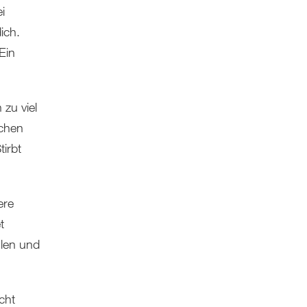
i
ich.
Ein
zu viel
schen
tirbt
ere
t
hlen und
cht