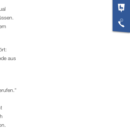
ual
üssen.
sem
rt:
ede aus
erufen.“
t
ch
on.