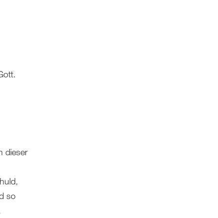
Gott.
n dieser
huld,
d so
,