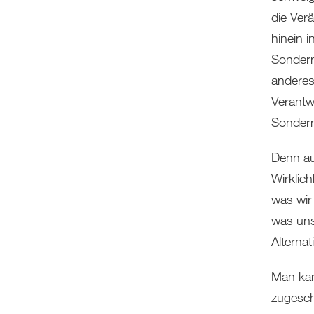
die Ver
hinein 
Sondern
anderes
Verantwo
Sondern
Denn au
Wirklich
was wir
was uns
Alternat
Man kan
zugesch