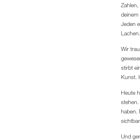
Zahlen,
deinem 
Jeden e
Lachen.
Wir tra
gewesen
stirbt e
Kunst. 
Heute h
stehen. 
haben. 
sichtba
Und gena