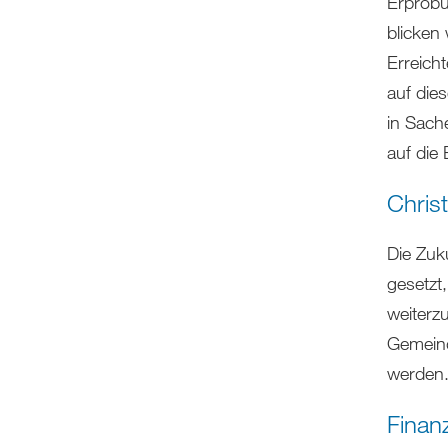
Erprobu
blicken
Erreicht
auf die
in Sach
auf die
Chris
Die Zuk
gesetzt
weiterz
Gemeind
werden
Finan