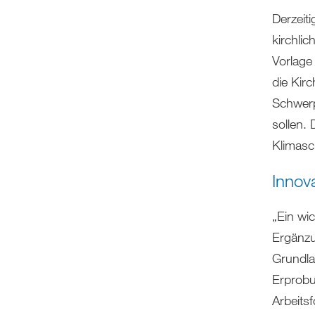
Derzeiti
kirchlic
Vorlage 
die Kir
Schwerp
sollen.
Klimasc
Innov
„Ein wic
Ergänzu
Grundla
Erprobu
Arbeits