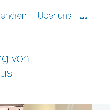
ehören
Über uns
ng von
kus