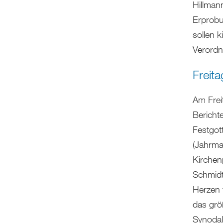
Hillman
Erprobu
sollen 
Verordn
Freit
Am Frei
Bericht
Festgot
(Jahrma
Kirchen
Schmidt
Herzen 
das grö
Synodal