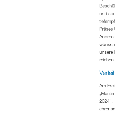
Beschlü
und sor
tiefemp
Präses 
Andreas
wünsche
unsere K
reichen
Verle
Am Frei
„Mariti
2024“. 
ehrenam