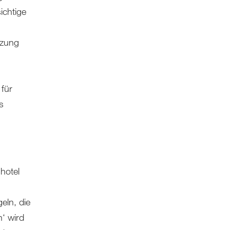
ichtige
tzung
 für
s
hotel
eln, die
‘ wird