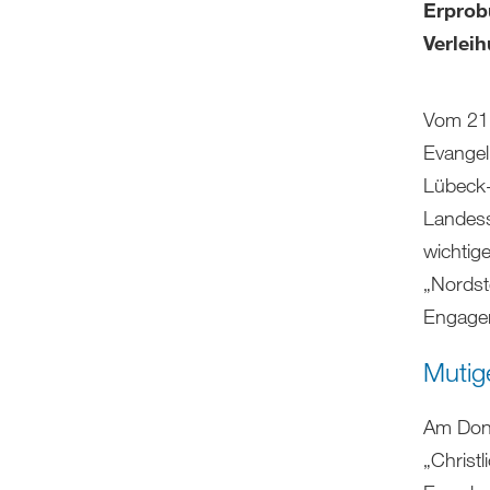
Erprob
Verlei
Vom 21.
Evangel
Lübeck-
Landess
wichtig
„Nordst
Engagem
Mutig
Am Donn
„Christ