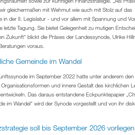
ngsräumen sowie zur künftigen Finanzstrategie. „Als Präs
 wir gleichermaßen mit Wehmut wie auch mit Stolz auf das
e in der II. Legislatur - und vor allem mit Spannung und Vo
se letzte Tagung. Sie bietet Gelegenheit zu mutigen Entsch
en Zukunft“ blickt die Präses der Landessynode, Ulrike Hil
 Beratungen voraus.
tliche Gemeinde im Wandel
unftssynode im September 2022 hatte unter anderem den
, Organisationsformen und innere Gestalt des kirchlichen 
uentwickeln. Das daraus entstandene Eckpunktepapier „Chr
e im Wandel“ wird der Synode vorgestellt und von ihr disku
.
zstrategie soll bis September 2026 vorliegen