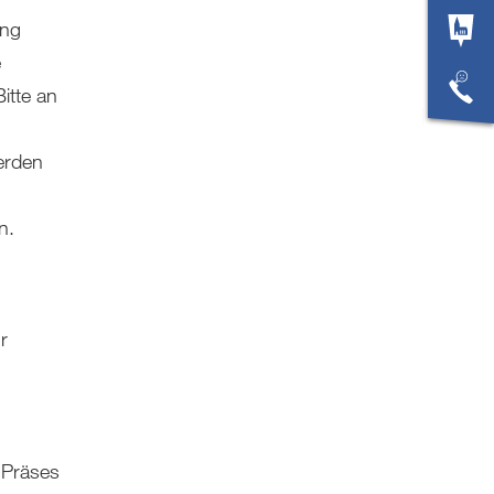
ung
e
itte an
werden
,
rn.
r
t Präses