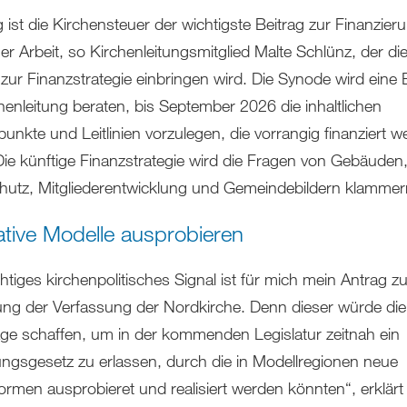
g ist die Kirchensteuer der wichtigste Beitrag zur Finanzier
her Arbeit, so Kirchenleitungsmitglied Malte Schlünz, der di
zur Finanzstrategie einbringen wird. Die Synode wird eine B
chenleitung beraten, bis September 2026 die inhaltlichen
unkte und Leitlinien vorzulegen, die vorrangig finanziert 
 Die künftige Finanzstrategie wird die Fragen von Gebäuden
hutz, Mitgliederentwicklung und Gemeindebildern klamme
ative Modelle ausprobieren
htiges kirchenpolitisches Signal ist für mich mein Antrag zu
ng der Verfassung der Nordkirche. Denn dieser würde die
ge schaffen, um in der kommenden Legislatur zeitnah ein
ngsgesetz zu erlassen, durch die in Modellregionen neue
formen ausprobieret und realisiert werden könnten“, erklär