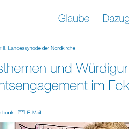
Glaube
Dazug
 II. Landessynode der Nordkirche
sthemen und Würdigu
mtsengagement im Fo
ebook
E-Mail