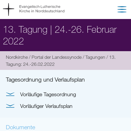
13. Tagung | 24.-26. Februar
2022
Sie
Nordkirche
Portal der Landessynode
Tagungen
13.
befinden
Tagung: 24.-26.02.2022
sich
hier:
Tagesordnung und Verlaufsplan
Vorläufige Tagesordnung
Vorläufiger Verlaufsplan
Dokumente