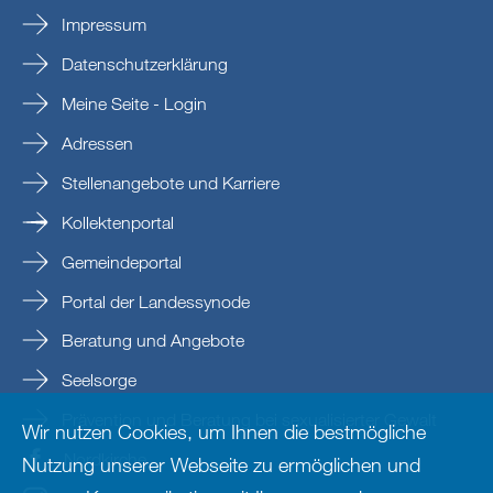
Impressum
Datenschutzerklärung
Meine Seite - Login
Adressen
Stellenangebote und Karriere
Kollektenportal
Gemeindeportal
Portal der Landessynode
Beratung und Angebote
Seelsorge
Prävention und Beratung bei sexualisierter Gewalt
Wir nutzen Cookies, um Ihnen die bestmögliche
Nordkirche
Nutzung unserer Webseite zu ermöglichen und