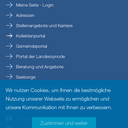
Meine Seite - Login
Adressen
Stellenangebote und Karriere
Kollektenportal
Gemeindeportal
Portal der Landessynode
Beratung und Angebote
Seelsorge
Prävention und Beratung bei sexualisierter Gewalt
Wir nutzen Cookies, um Ihnen die bestmögliche
Nordkirche
Nutzung unserer Webseite zu ermöglichen und
unsere Kommunikation mit Ihnen zu verbessern.
nordkirche
Nordkirche
Zustimmen und weiter