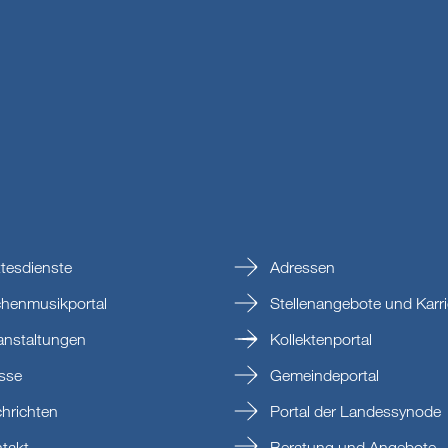
tesdienste
Adressen
chenmusikportal
Stellenangebote und Karri
anstaltungen
Kollektenportal
sse
Gemeindeportal
hrichten
Portal der Landessynode
takt
Beratung und Angebote