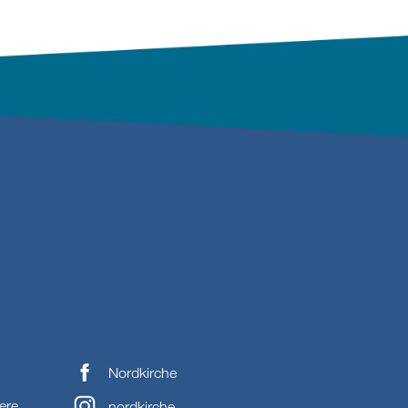
Nordkirche
ere
nordkirche