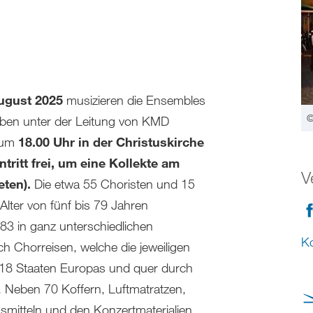
ugust 2025
musizieren die Ensembles
©
uben unter der Leitung von KMD
 um
18.00 Uhr in der Christuskirche
intritt frei, um eine Kollekte am
V
eten)
.
Die etwa 55 Choristen und 15
Alter von fünf bis 79 Jahren
83 in ganz unterschiedlichen
Ko
ch Chorreisen, welche die jeweiligen
n 18 Staaten Europas und quer durch
. Neben 70 Koffern, Luftmatratzen,
smitteln und den Konzertmaterialien