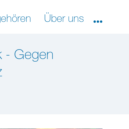
ehören
Über uns
 - Gegen
z