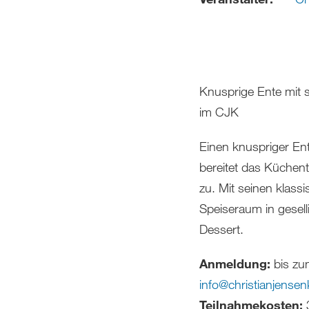
Knusprige Ente mit 
im CJK
Einen knuspriger Ent
bereitet das Küchen
zu. Mit seinen klass
Speiseraum in gesel
Dessert.
Anmeldung:
bis zu
info
@
christianjensen
Teilnahmekosten:
3