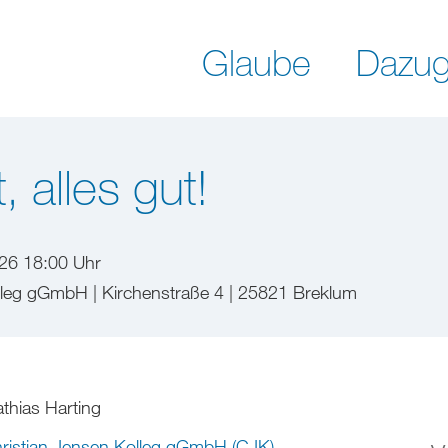
Glaube
Dazug
, alles gut!
026 18:00 Uhr
lleg gGmbH | Kirchenstraße 4 | 25821 Breklum
thias Harting
ristian Jensen Kolleg gGmbH (CJK)