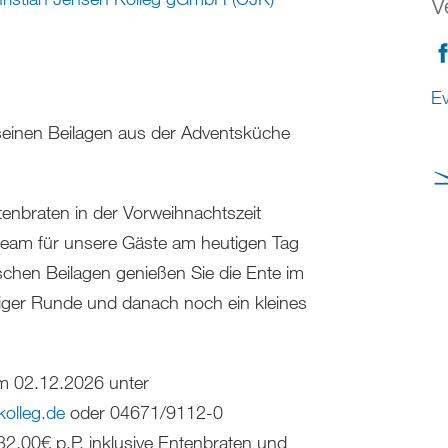
V
Ev
seinen Beilagen aus der Adventsküche
enbraten in der Vorweihnachtszeit
team für unsere Gäste am heutigen Tag
ischen Beilagen genießen Sie die Ente im
liger Runde und danach noch ein kleines
m 02.12.2026 unter
kolleg
.
de
oder 04671/9112-0
2,00€ p.P. inklusive Entenbraten und