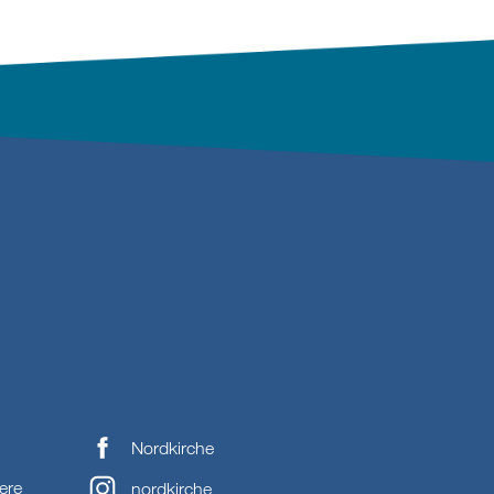
Nordkirche
ere
nordkirche