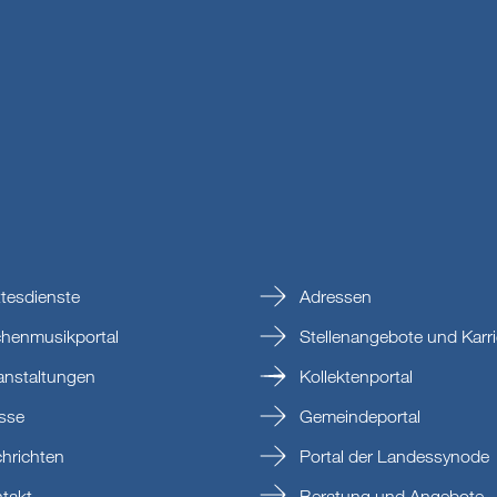
tesdienste
Adressen
chenmusikportal
Stellenangebote und Karri
anstaltungen
Kollektenportal
sse
Gemeindeportal
hrichten
Portal der Landessynode
takt
Beratung und Angebote