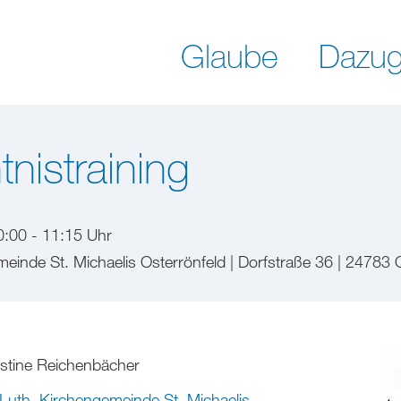
Glaube
Dazug
nistraining
0:00 - 11:15 Uhr
einde St. Michaelis Osterrönfeld | Dorfstraße 36 | 24783 
istine Reichenbächer
Luth. Kirchengemeinde St. Michaelis