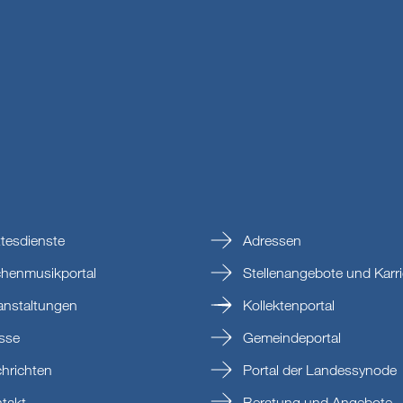
tesdienste
Adressen
chenmusikportal
Stellenangebote und Karri
anstaltungen
Kollektenportal
sse
Gemeindeportal
hrichten
Portal der Landessynode
takt
Beratung und Angebote