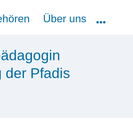
ehören
Über uns
pädagogin
 der Pfadis