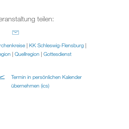
eranstaltung teilen:
rchenkreise
|
KK Schleswig-Flensburg
|
egion
|
Quellregion
|
Gottesdienst
Termin in persönlichen Kalender
übernehmen (ics)