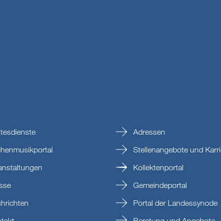
tesdienste
Adressen
chenmusikportal
Stellenangebote und Karri
anstaltungen
Kollektenportal
sse
Gemeindeportal
hrichten
Portal der Landessynode
takt
Beratung und Angebote