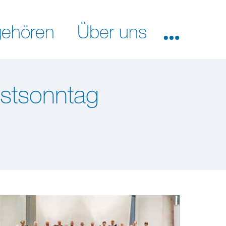
ehören
Über uns
gstsonntag