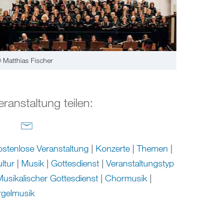
 Matthias Fischer
eranstaltung teilen:
stenlose Veranstaltung
|
Konzerte
|
Themen
|
ltur
|
Musik
|
Gottesdienst
|
Veranstaltungstyp
usikalischer Gottesdienst
|
Chormusik
|
rgelmusik