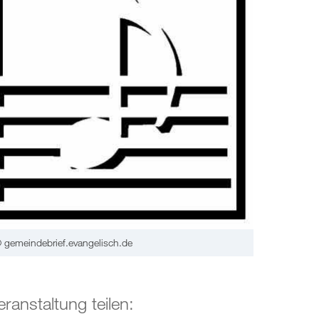
 gemeindebrief.evangelisch.de
eranstaltung teilen: