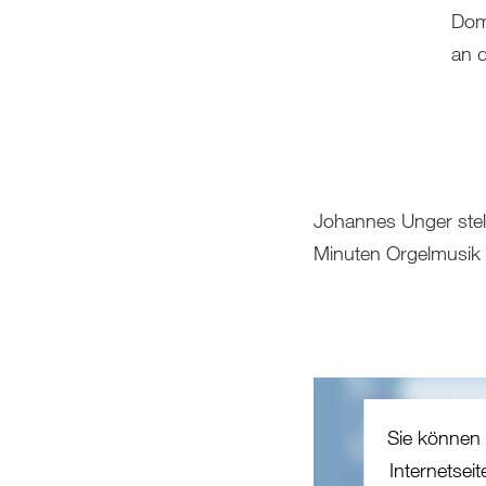
Dom
an d
Johannes Unger stell
Minuten Orgelmusik 
Sie können 
Internetsei