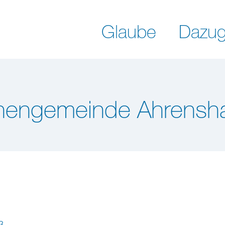
Glaube
Dazug
chengemeinde Ahrensh
3