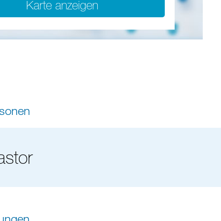
Karte anzeigen
rsonen
astor
tungen