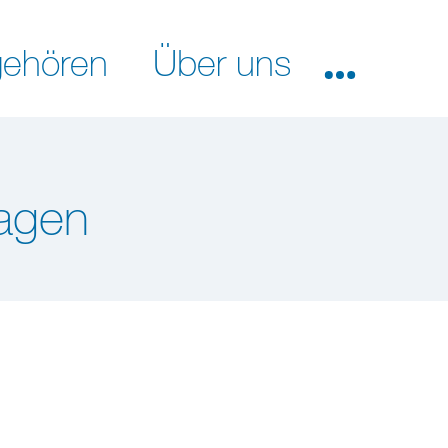
ehören
Über uns
agen