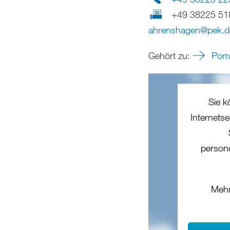
+49 38225 51
ahrenshagen
@
pek
.
d
Gehört zu:
Pomm
Sie k
Internets
person
Mehr