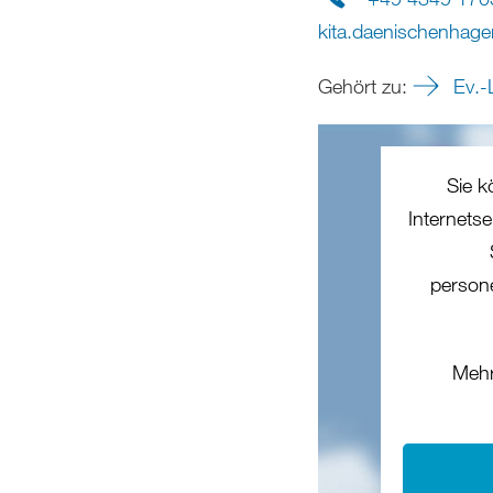
kita.daenischenhage
Gehört zu:
Ev.-
Sie k
Internets
person
Mehr