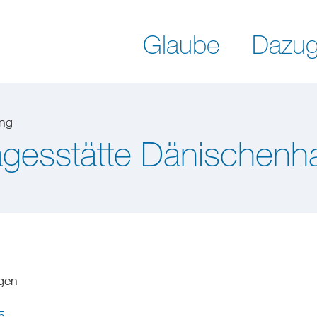
Glaube
Dazug
ung
agesstätte Dänischen
gen
5