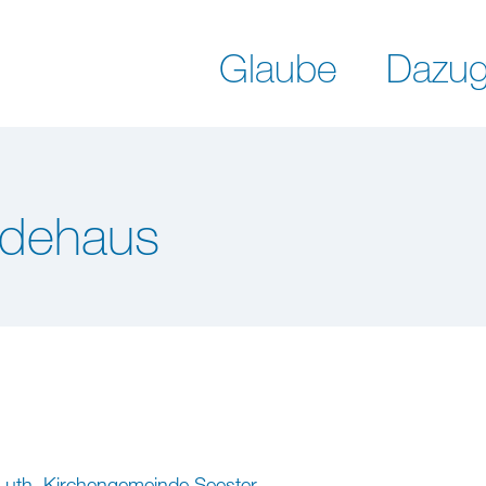
Glaube
Dazug
dehaus
Luth. Kirchengemeinde Seester