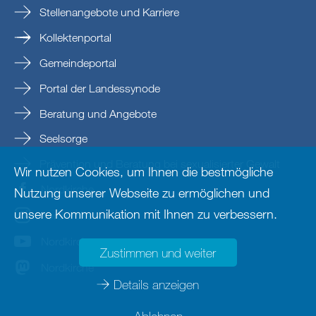
Stellenangebote und Karriere
Kollektenportal
Gemeindeportal
Portal der Landessynode
Beratung und Angebote
Seelsorge
Prävention und Beratung bei sexualisierter Gewalt
Wir nutzen Cookies, um Ihnen die bestmögliche
Nordkirche
Nutzung unserer Webseite zu ermöglichen und
unsere Kommunikation mit Ihnen zu verbessern.
nordkirche
Nordkirche
Zustimmen und weiter
Nordkirche
Details anzeigen