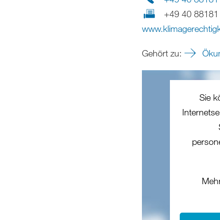
+49 40 88181
www.klimagerechtigk
Gehört zu:
Ökum
Sie k
Internets
person
Mehr