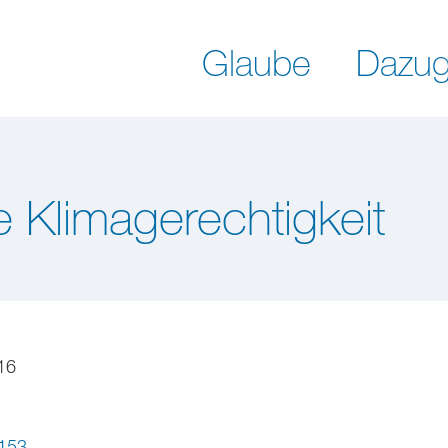
Glaube
Dazug
le Klimagerechtigkeit
16
153