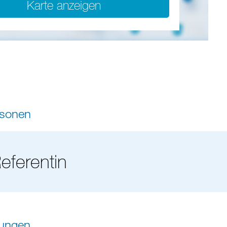
Karte anzeigen
rsonen
eferentin
tungen