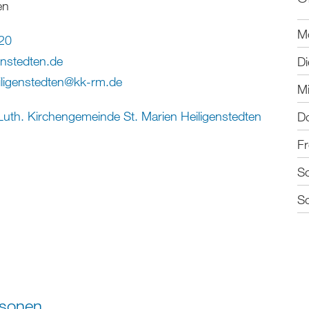
en
M
20
enstedten
.
de
Di
ligenstedten
@
kk-rm
.
de
M
uth. Kirchengemeinde St. Marien Heiligenstedten
D
Fr
S
S
rsonen