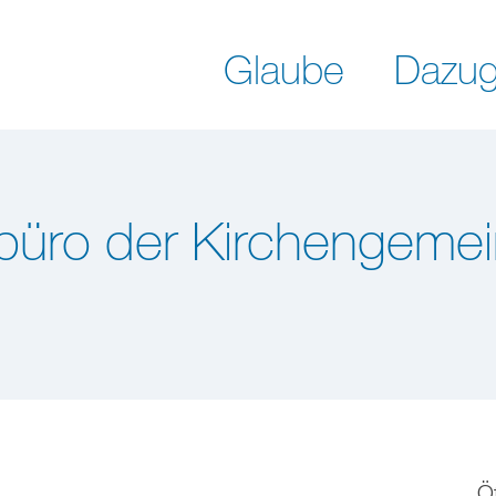
Glaube
Dazug
büro der Kirchengemei
Ö