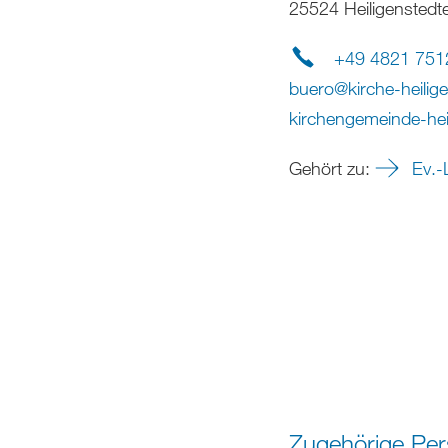
25524 Heiligenstedt
+49 4821 751
buero
@
kirche-heilig
kirchengemeinde-hei
Gehört zu:
Ev.-L
Zugehörige Pe