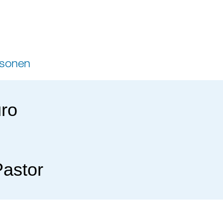
rsonen
ro
Pastor