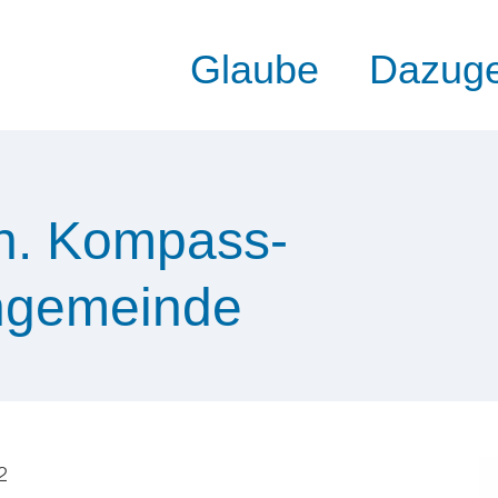
Glaube
Dazug
th. Kompass-
ngemeinde
2