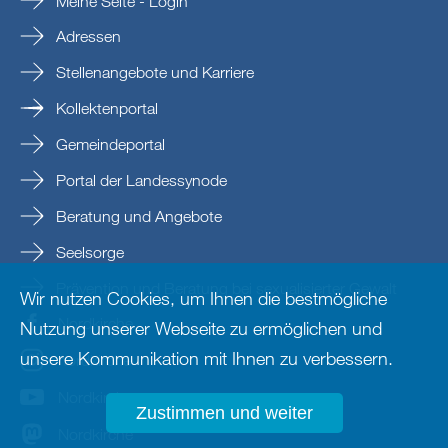
Meine Seite - Login
Adressen
Stellenangebote und Karriere
Kollektenportal
Gemeindeportal
Portal der Landessynode
Beratung und Angebote
Seelsorge
Prävention und Beratung bei sexualisierter Gewalt
Wir nutzen Cookies, um Ihnen die bestmögliche
Nordkirche
Nutzung unserer Webseite zu ermöglichen und
unsere Kommunikation mit Ihnen zu verbessern.
nordkirche
Nordkirche
Zustimmen und weiter
Nordkirche