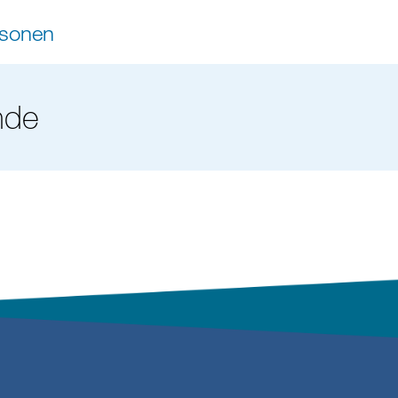
rsonen
nde