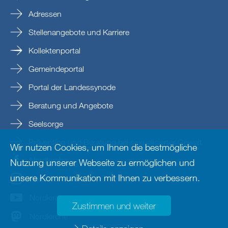
Adressen
Stellenangebote und Karriere
Kollektenportal
Gemeindeportal
Portal der Landessynode
Beratung und Angebote
Seelsorge
Prävention und Beratung bei sexualisierter Gewalt
Wir nutzen Cookies, um Ihnen die bestmögliche
Nordkirche
Nutzung unserer Webseite zu ermöglichen und
unsere Kommunikation mit Ihnen zu verbessern.
nordkirche
Nordkirche
Zustimmen und weiter
Nordkirche