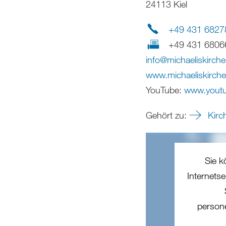
24113 Kiel
+49 431 6827
+49 431 6806
info
@
michaeliskirche
www.michaeliskirche-
YouTube:
www.yout
Gehört zu:
Kirch
Sie k
Internets
person