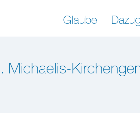
Glaube
Dazug
h. Michaelis-Kircheng