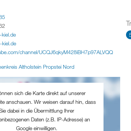
85
T
62
-kiel
.
de
kiel.de
ube.com/channel/UCQJ6qkyM428iBH7p97ALVQQ
enkreis Altholstein Propstei Nord
önnen sich die Karte direkt auf unserer
eite anschauen. Wir weisen darauf hin, dass
Sie dabei in die Übermittlung Ihrer
enbezogenen Daten (z.B. IP-Adresse) an
Google einwilligen.